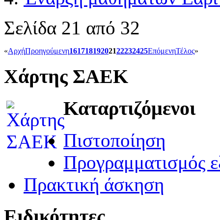
Σελίδα 21 από 32
«
Αρχή
Προηγούμενη
16
17
18
19
20
21
22
23
24
25
Επόμενη
Τέλος
»
Χάρτης ΣΑΕΚ
Καταρτιζόμενοι
Πιστοποίηση
Προγραμματισμός ε
Πρακτική άσκηση
Ειδικότητες