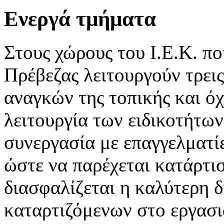
Η Γραμματεία της ΣΑΕΚ Πρέβεζας κατά τους θερινούς μήνες Ιούλιο 
Ενεργά τμήματα
Στους χώρους του Ι.Ε.Κ. πο
Πρέβεζας λειτουργούν τρεις
Ημέρα κατά του καπνίσματος
Στις 31 Μαίου ο Δήμος Πρέβεζας σε συνεργασία με το Γενικό Νοσοκ
αναγκών της τοπικής και όχ
λειτουργία των ειδικοτήτων
συνεργασία με επαγγελματίε
ώστε να παρέχεται κατάρτι
διασφαλίζεται η καλύτερη 
καταρτιζόμενων στο εργασι