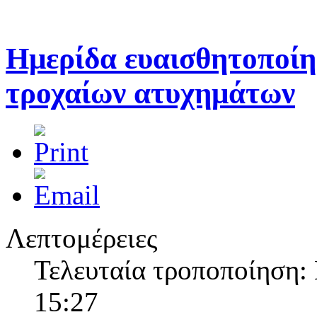
Θερινό ωράριο λειτουργίας ΣΑΕΚ Πρέβεζας
Η Γραμματεία της ΣΑΕΚ Πρέβεζας κατά τους θερινούς μήνες Ιούλιο 
Ημερίδα ευαισθητοποίη
τροχαίων ατυχημάτων
Ημέρα κατά του καπνίσματος
Στις 31 Μαίου ο Δήμος Πρέβεζας σε συνεργασία με το Γενικό Νοσοκ
Λεπτομέρειες
Τελευταία τροποποίηση:
15:27