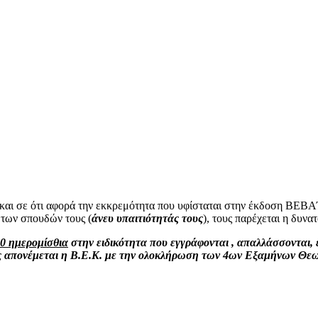
και Αύγουστο, θα λε...
ομείο Πρέβεζας, το Σ...
και σε ότι αφορά την εκκρεμότητα που υφίσταται στην έκδοση ΒΕ
των σπουδών τους (
άνευ υπαιτιότητάς τους
), τους παρέχεται η δυν
0 ημερομίσθια
στην ειδικότητα που εγγράφονται , απαλλάσσονται, ε
 απονέμεται η Β.Ε.Κ. με την ολοκλήρωση των 4ων Εξαμήνων Θεω