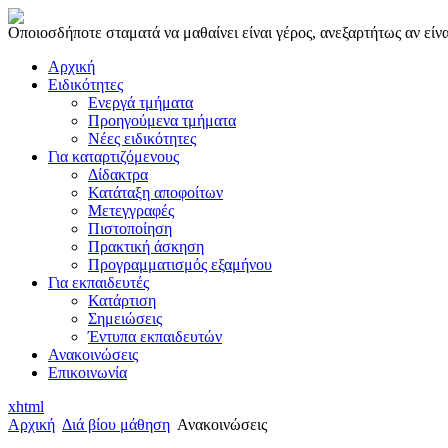
Οποιοσδήποτε σταματά να μαθαίνει είναι γέρος, ανεξαρτήτως αν είνα
Αρχική
Ειδικότητες
Ενεργά τμήματα
Προηγούμενα τμήματα
Νέες ειδικότητες
Για καταρτιζόμενους
Δίδακτρα
Κατάταξη αποφοίτων
Μετεγγραφές
Πιστοποίηση
Πρακτική άσκηση
Προγραμματισμός εξαμήνου
Για εκπαιδευτές
Κατάρτιση
Σημειώσεις
Έντυπα εκπαιδευτών
Ανακοινώσεις
Επικοινωνία
xhtml
Αρχική
Διά βίου μάθηση
Ανακοινώσεις