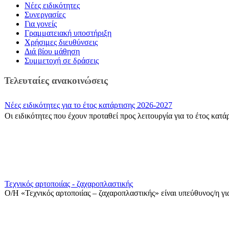
Νέες ειδικότητες
Συνεργασίες
Για γονείς
Γραμματειακή υποστήριξη
Χρήσιμες διευθύνσεις
Διά βίου μάθηση
Συμμετοχή σε δράσεις
Τελευταίες ανακοινώσεις
Νέες ειδικότητες για το έτος κατάρτισης 2026-2027
Οι ειδικότητες που έχουν προταθεί προς λειτουργία για το έτος κατ
Τεχνικός αρτοποιίας - ζαχαροπλαστικής
Ο/Η «Τεχνικός αρτοποιίας – ζαχαροπλαστικής» είναι υπεύθυνος/η για