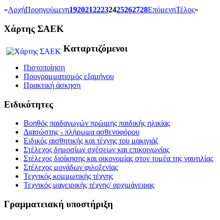
«
Αρχή
Προηγούμενη
19
20
21
22
23
24
25
26
27
28
Επόμενη
Τέλος
»
Χάρτης ΣΑΕΚ
Καταρτιζόμενοι
Πιστοποίηση
Προγραμματισμός εξαμήνου
Πρακτική άσκηση
Ειδικότητες
Βοηθός παιδαγωγών πρώιμης παιδικής ηλικίας
Διασώστης - πλήρωμα ασθενοφόρου
Ειδικός αισθητικής και τέχνης του μακιγιάζ
Στέλεχος δημοσίων σχέσεων και επικοινωνίας
Στέλεχος διοίκησης και οικονομίας στον τομέα της ναυτιλίας
Στέλεχος μονάδων φιλοξενίας
Τεχνικός κομμωτικής τέχνης
Τεχνικός μαγειρικής τέχνης/ αρχιμάγειρας
Γραμματειακή υποστήριξη