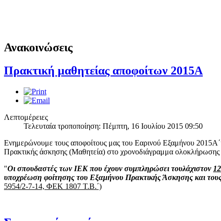
Θερινό ωράριο λειτουργίας ΣΑΕΚ Πρέβεζας
Η Γραμματεία της ΣΑΕΚ Πρέβεζας κατά τους θερινούς μήνες Ιούλιο 
Ανακοινώσεις
Πρακτική μαθητείας αποφοίτων 2015Α
Ημέρα κατά του καπνίσματος
Λεπτομέρειες
Στις 31 Μαίου ο Δήμος Πρέβεζας σε συνεργασία με το Γενικό Νοσοκ
Τελευταία τροποποίηση: Πέμπτη, 16 Ιουλίου 2015 09:50
Ενημερώνουμε τους αποφοίτους μας του Εαρινού Εξαμήνου 2015Α΄
Πρακτικής άσκησης (Μαθητεία) στο χρονοδιάγραμμα ολοκλήρωσης 
"
Οι σπουδαστές των ΙΕΚ που έχουν συμπληρώσει τουλάχιστον
12
υποχρέωση φοίτησης του Εξαμήνου Πρακτικής Άσκησης και τους
5954/2-7-14, ΦΕΚ 1807 Τ.Β.΄)