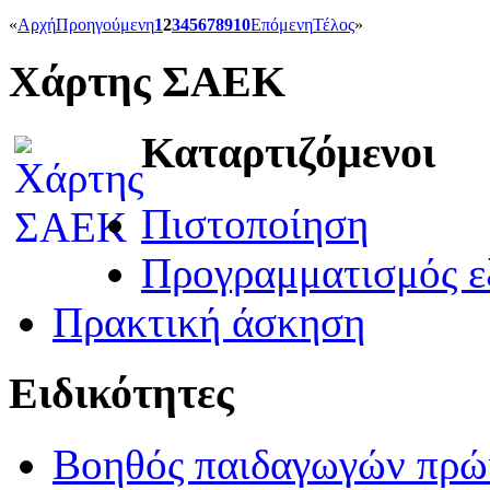
«
Αρχή
Προηγούμενη
1
2
3
4
5
6
7
8
9
10
Επόμενη
Τέλος
»
Χάρτης ΣΑΕΚ
Καταρτιζόμενοι
Πιστοποίηση
Προγραμματισμός ε
Πρακτική άσκηση
Ειδικότητες
Βοηθός παιδαγωγών πρώι