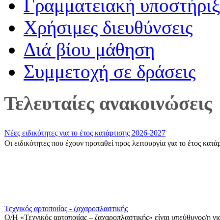
Γραμματειακή υποστήρι
Χρήσιμες διευθύνσεις
Διά βίου μάθηση
Συμμετοχή σε δράσεις
Τελευταίες ανακοινώσεις
Νέες ειδικότητες για το έτος κατάρτισης 2026-2027
Οι ειδικότητες που έχουν προταθεί προς λειτουργία για το έτος κατ
Τεχνικός αρτοποιίας - ζαχαροπλαστικής
Ο/Η «Τεχνικός αρτοποιίας – ζαχαροπλαστικής» είναι υπεύθυνος/η για